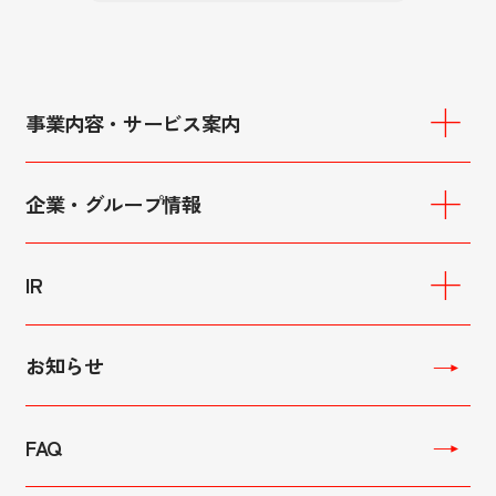
事業内容・サービス案内
重要施設向けサービス
施設警備
企業・グループ情報
交通誘導警備
イベント警備
会社概要
駐車場警備
役員プロフィール
IR
レセプション・コンセルジュ
理念・ビジョン
ハイウェイ・セキュリティー
グループ企業
IRニュース
ボディーガード
IRライブラリ
お知らせ
空港消防業務
サステナビリティ
駐車場運営管理
配当金状況
マンション代行管理
連結経営成績
FAQ
建物・設備管理
連結財政状態