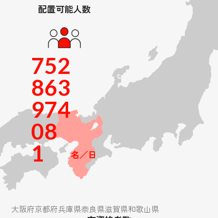
配置可能人数
184
7
5
2
8
6
3
9
7
4
0
8
1
名／日
大阪府
京都府
兵庫県
奈良県
滋賀県
和歌山県