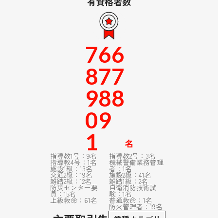
有資格者数
198
7
6
6
8
7
7
9
8
8
0
9
1
名
指導教1号：9名
指導教2号：3名
指導教4号：1名
機械警備業務管理
施設1級：13名
者：1名
交通2級：19名
施設2級：41名
雑踏2級：12名
雑踏1級：2名
防災センター要
自衛消防技術試
員：15名
験：1名
上級救命：61名
普通救命：1名
防火管理者：19名